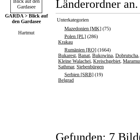
Länderordner an.
GARDA > Blick auf
Unterkategorien
den Gardasee
Mazedonien [MK]
(75)
Hartmut
Polen [PL]
(286)
Krakau
Rumänien [RO]
(1664)
Bukarest
,
Banat
,
Bukowina
,
Dobrutscha
Kleine Walachei
,
Kreischgebiet
,
Maramu
Sathmar
,
Siebenbürgen
Serbien [SRB]
(19)
Belgrad
Gefunden: 7 Bild(