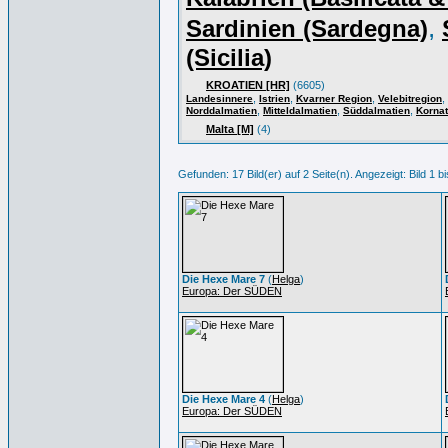
,
Sardinien (Sardegna)
(Sicilia)
KROATIEN [HR]
(6605)
,
,
,
,
Landesinnere
Istrien
Kvarner Region
Velebitregion
,
,
,
Norddalmatien
Mitteldalmatien
Süddalmatien
Korna
Malta [M]
(4)
Gefunden: 17 Bild(er) auf 2 Seite(n). Angezeigt: Bild 1 bi
Die Hexe Mare 7
(
Helga
)
Europa: Der SÜDEN
Die Hexe Mare 4
(
Helga
)
Europa: Der SÜDEN