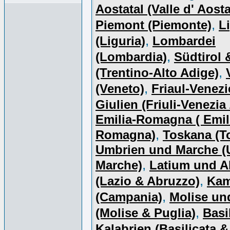
Aostatal (Valle d' Aosta
,
Piemont (Piemonte)
L
,
(Liguria)
Lombardei
,
(Lombardia)
Südtirol 
,
(Trentino-Alto Adige)
,
(Veneto)
Friaul-Venezi
Giulien (Friuli-Venezia 
Emilia-Romagna ( Emil
,
Romagna)
Toskana (T
Umbrien und Marche (
,
Marche)
Latium und A
,
(Lazio & Abruzzo)
Kam
,
(Campania)
Molise un
,
(Molise & Puglia)
Basi
Kalabrien (Basilicata &