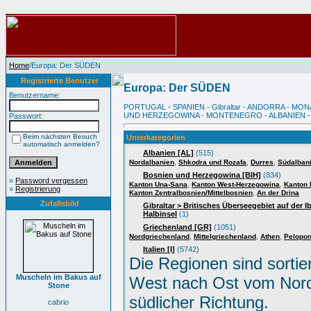
Home
/Europa: Der SÜDEN
Registrierte Benutzer
Europa: Der SÜDEN
Benutzername:
PORTUGAL - SPANIEN - Gibraltar - ANDORRA - MON
UND HERZEGOWINA - MONTENEGRO - ALBANIEN - GRIEC
Passwort:
Beim nächsten Besuch
Unterkategorien
automatisch anmelden?
Albanien [AL]
(515)
,
,
,
Nordalbanien
Shkodra und Rozafa
Durres
Südalban
Bosnien und Herzegowina [BIH]
(834)
»
Password vergessen
,
,
Kanton Una-Sana
Kanton West-Herzegowina
Kanton 
»
Registrierung
,
Kanton Zentralbosnien/Mittelbosnien
An der Drina
Zufallsbild
Gibraltar > Britisches Überseegebiet auf der I
Halbinsel
(1)
Griechenland [GR]
(1051)
,
,
,
Nordgriechenland
Mittelgriechenland
Athen
Pelopo
Italien [I]
(5742)
Die Regionen sind sortie
Muscheln im Bakus auf
West nach Ost vom Nord
Stone
südlicher Richtung.
cabrio