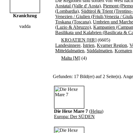
Die Regionen sind sortiert von West nac
Aostatal (Valle d' Aosta)
,
Piemont (Piemo
(Lombardia)
,
Südtirol & Trient (Trentino
Kranichzug
Venezien / Giulien (Friuli-Venezia / Giuli
Toskana (Toscana)
,
Umbrien und Marche
vadda
(Lazio & Abruzzo)
,
Kampanien (Campan
Basilikata und Kalabrien (Basilicata & Ca
KROATIEN [HR]
(6605)
Landesinnere
,
Istrien
,
Kvarner Region
,
V
Mitteldalmatien
,
Süddalmatien
,
Kornaten
Malta [M]
(4)
Gefunden: 17 Bild(er) auf 2 Seite(n). Angez
Die Hexe Mare 7
(
Helga
)
Europa: Der SÜDEN