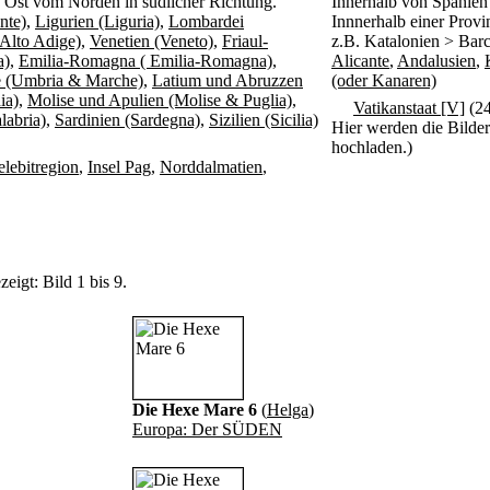
h Ost vom Norden in südlicher Richtung.
Innerhalb von Spanien 
nte)
,
Ligurien (Liguria)
,
Lombardei
Innnerhalb einer Provi
-Alto Adige)
,
Venetien (Veneto)
,
Friaul-
z.B. Katalonien > Barc
a)
,
Emilia-Romagna ( Emilia-Romagna)
,
Alicante
,
Andalusien
,
 (Umbria & Marche)
,
Latium und Abruzzen
(oder Kanaren)
ia)
,
Molise und Apulien (Molise & Puglia)
,
Vatikanstaat [V]
(24
labria)
,
Sardinien (Sardegna)
,
Sizilien (Sicilia)
Hier werden die Bilder 
hochladen.)
elebitregion
,
Insel Pag
,
Norddalmatien
,
eigt: Bild 1 bis 9.
Die Hexe Mare 6
(
Helga
)
Europa: Der SÜDEN