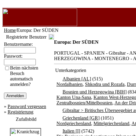
Home
/Europa: Der SÜDEN
Registrierte Benutzer
Europa: Der SÜDEN
Benutzername:
PORTUGAL - SPANIEN - Gibraltar 
Passwort:
HERZEGOWINA - MONTENEGRO - ALBANI
Beim nächsten
Unterkategorien
Besuch
automatisch
Albanien [AL]
(515)
anmelden?
Nordalbanien
,
Shkodra und Rozafa
,
Durr
Bosnien und Herzegowina [BIH]
(834
Kanton Una-Sana
,
Kanton West-Herzeg
Zentralbosnien/Mittelbosnien
,
An der Dri
»
Password vergessen
Gibraltar > Britisches Überseegebiet a
»
Registrierung
Griechenland [GR]
(1051)
Zufallsbild
Nordgriechenland
,
Mittelgriechenland
,
A
Italien [I]
(5742)