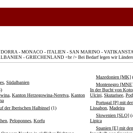
- ANDORRA - MONACO - ITALIEN - SAN MARINO - VATIKANS
EN - GRIECHENLAND <br /> Bei Bedarf legen wir Länderordne
Mazedonien [MK]
es
,
Südalbanien
Montenegro [MNE
)
In der Bucht von Koto
owina
,
Kanton Herzegowina-Neretva
,
Kanton
Ulcinj
,
Skutarisee
,
Pod
na
Portugal [P] mit de
uf der Iberischen Halbinsel
(1)
Lissabon
,
Madeira
Slowenien [SLO]
(
then
,
Peloponnes
,
Korfu
Lipica
Spanien [E] mit de