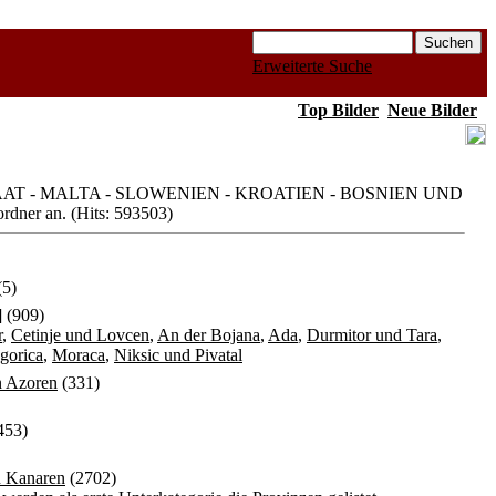
Erweiterte Suche
Top Bilder
Neue Bilder
TAAT - MALTA - SLOWENIEN - KROATIEN - BOSNIEN UND
r an. (Hits: 593503)
(5)
]
(909)
r
,
Cetinje und Lovcen
,
An der Bojana
,
Ada
,
Durmitor und Tara
,
gorica
,
Moraca
,
Niksic und Pivatal
n Azoren
(331)
453)
n Kanaren
(2702)