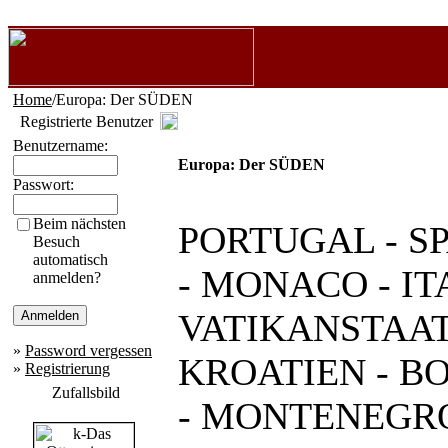
Home
/Europa: Der SÜDEN
Registrierte Benutzer
Benutzername:
Europa: Der SÜDEN
Passwort:
Beim nächsten
PORTUGAL - SPA
Besuch
automatisch
- MONACO - IT
anmelden?
VATIKANSTAAT
»
Password vergessen
KROATIEN - B
»
Registrierung
Zufallsbild
- MONTENEGRO