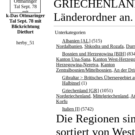
GRIECHENLAND <
Länderordner an.
k-Das Ottmaringer
Tal Sept. 78 mit
Blickrichtung
Dietfurt
Unterkategorien
Albanien [AL]
(515)
herby_51
Nordalbanien
,
Shkodra und Rozafa
,
Durr
Bosnien und Herzegowina [BIH]
(834
Kanton Una-Sana
,
Kanton West-Herzeg
Herzegowina-Neretva
,
Kanton
Zentralbosnien/Mittelbosnien
,
An der Dri
Gibraltar > Britisches Überseegebiet a
Halbinsel
(1)
Griechenland [GR]
(1051)
Nordgriechenland
,
Mittelgriechenland
,
A
Korfu
Italien [I]
(5742)
Die Regionen si
sortiert von Wes