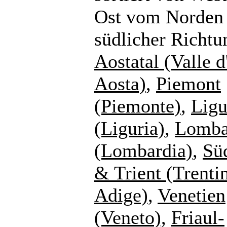
Ost vom Norden 
südlicher Richtu
Aostatal (Valle d
Aosta)
,
Piemont
(Piemonte)
,
Ligu
(Liguria)
,
Lomba
(Lombardia)
,
Süd
& Trient (Trenti
Adige)
,
Venetien
(Veneto)
,
Friaul-