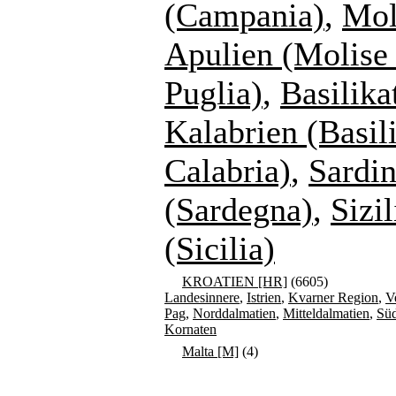
(Campania)
,
Mol
Apulien (Molise
Puglia)
,
Basilika
Kalabrien (Basil
Calabria)
,
Sardin
(Sardegna)
,
Sizil
(Sicilia)
KROATIEN [HR]
(6605)
Landesinnere
,
Istrien
,
Kvarner Region
,
V
Pag
,
Norddalmatien
,
Mitteldalmatien
,
Süd
Kornaten
Malta [M]
(4)