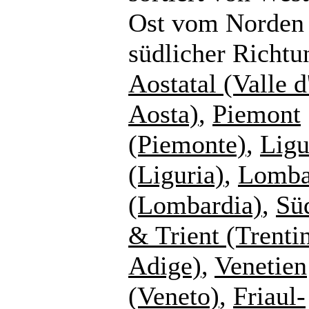
Ost vom Norden 
südlicher Richtu
Aostatal (Valle d
Aosta)
,
Piemont
(Piemonte)
,
Ligu
(Liguria)
,
Lomba
(Lombardia)
,
Süd
& Trient (Trenti
Adige)
,
Venetien
(Veneto)
,
Friaul-