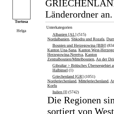
GRIECHENLAND <
Länderordner an.
Tortosa
Unterkategorien
Helga
Albanien [AL]
(515)
Nordalbanien
,
Shkodra und Rozafa
,
Durr
Bosnien und Herzegowina [BIH]
(834
Kanton Una-Sana
,
Kanton West-Herzeg
Herzegowina-Neretva
,
Kanton
Zentralbosnien/Mittelbosnien
,
An der Dri
Gibraltar > Britisches Überseegebiet a
Halbinsel
(1)
Griechenland [GR]
(1051)
Nordgriechenland
,
Mittelgriechenland
,
A
Korfu
Italien [I]
(5742)
Die Regionen si
sortiert von Wes