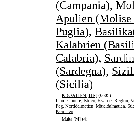
(Campania)
,
Mol
Apulien (Molise
Puglia)
,
Basilika
Kalabrien (Basil
Calabria)
,
Sardin
(Sardegna)
,
Sizil
(Sicilia)
KROATIEN [HR]
(6605)
Landesinnere
,
Istrien
,
Kvarner Region
,
V
Pag
,
Norddalmatien
,
Mitteldalmatien
,
Süd
Kornaten
Malta [M]
(4)