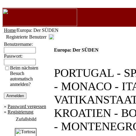
Home
/Europa: Der SÜDEN
Registrierte Benutzer
Benutzername:
Europa: Der SÜDEN
Passwort:
Beim nächsten
PORTUGAL - SPA
Besuch
automatisch
- MONACO - IT
anmelden?
VATIKANSTAAT
»
Password vergessen
KROATIEN - B
»
Registrierung
Zufallsbild
- MONTENEGRO