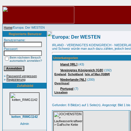
Home
/Europa: Der WESTEN
Registrierte Benutzer
Europa: Der WESTEN
Benutzername:
IRLAND - VEREINIGTES KOENIGREICH - NIEDERLAND
und Schweiz würde man auch dazu zählen, jedoch besitz
Passwort:
Beim nächsten Besuch
Unterkategorien
automatisch anmelden?
Irland [IRL]
(43)
Vereinigtes Königreich [GB]
(192)
,
,
England
Schottland
Isle of Man [GBM]
»
Password vergessen
»
Registrierung
Niederlande [NL]
(200)
Overijssel
Zufallsbild
Portugal
(7)
Lissabon
Gefunden: 8 Bild(er) auf 1 Seite(n). Angezeigt: Bild 1 bis
kelten_RIMG1142
Admin