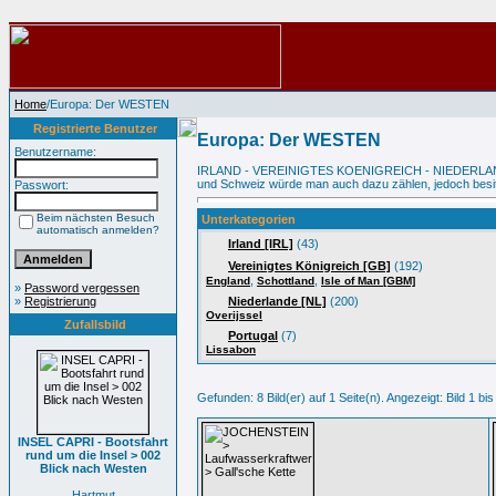
Home
/Europa: Der WESTEN
Registrierte Benutzer
Europa: Der WESTEN
Benutzername:
IRLAND - VEREINIGTES KOENIGREICH - NIEDERLAND
und Schweiz würde man auch dazu zählen, jedoch besitz
Passwort:
Beim nächsten Besuch
Unterkategorien
automatisch anmelden?
Irland [IRL]
(43)
Vereinigtes Königreich [GB]
(192)
,
,
England
Schottland
Isle of Man [GBM]
»
Password vergessen
»
Registrierung
Niederlande [NL]
(200)
Overijssel
Zufallsbild
Portugal
(7)
Lissabon
Gefunden: 8 Bild(er) auf 1 Seite(n). Angezeigt: Bild 1 bis
INSEL CAPRI - Bootsfahrt
rund um die Insel > 002
Blick nach Westen
Hartmut