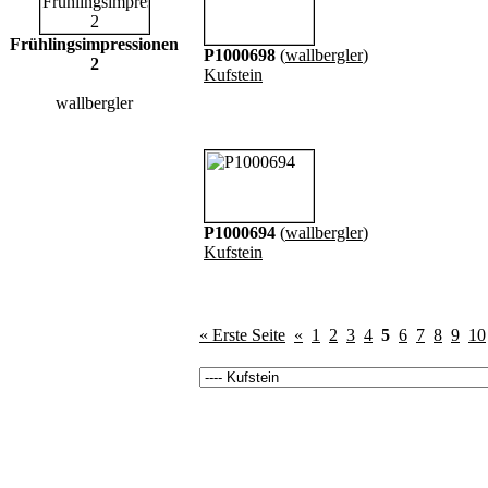
Frühlingsimpressionen
P1000698
(
wallbergler
)
2
Kufstein
wallbergler
P1000694
(
wallbergler
)
Kufstein
« Erste Seite
«
1
2
3
4
5
6
7
8
9
10