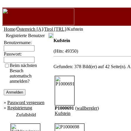
Home
/
Österreich [A]
/
Tirol [TRL]
/Kufstein
Registrierte Benutzer
Kufstein
Benutzername:
(Hits: 49350)
Passwort:
Beim nächsten
Gefunden: 378 Bild(er) auf 42 Seite(n). A
Besuch
automatisch
anmelden?
»
Password vergessen
»
Registrierung
P1000691
(
wallbergler
)
Kufstein
Zufallsbild