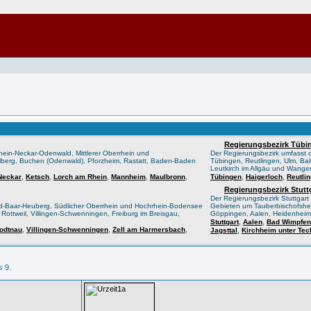
Regierungsbezirk Tübi
hein-Neckar-Odenwald, Mittlerer Oberrhein und
Der Regierungsbezirk umfasst
berg, Buchen (Odenwald), Pforzheim, Rastatt, Baden-Baden
Tübingen, Reutlingen, Ulm, Bal
Leutkirch im Allgäu und Wangen
,
,
,
,
,
,
,
Neckar
Ketsch
Lorch am Rhein
Mannheim
Maulbronn
Tübingen
Haigerloch
Reutli
Regierungsbezirk Stutt
Der Regierungsbezirk Stuttgart
d-Baar-Heuberg, Südlicher Oberrhein und Hochrhein-Bodensee
Gebieten um Tauberbischofsheim
ottweil, Villingen-Schwenningen, Freiburg im Breisgau,
Göppingen, Aalen, Heidenhei
,
,
Stuttgart
Aalen
Bad Wimpfen
,
,
,
odtnau
Villingen-Schwenningen
Zell am Harmersbach
,
Jagsttal
Kirchheim unter Tec
s 9.