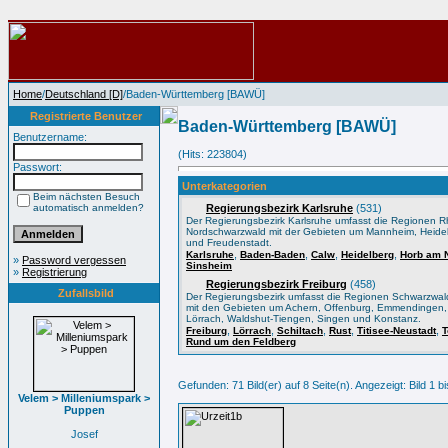
Home
/
Deutschland [D]
/Baden-Württemberg [BAWÜ]
Registrierte Benutzer
Baden-Württemberg [BAWÜ]
Benutzername:
(Hits: 223804)
Passwort:
Unterkategorien
Beim nächsten Besuch
automatisch anmelden?
Regierungsbezirk Karlsruhe
(531)
Der Regierungsbezirk Karlsruhe umfasst die Regionen R
Nordschwarzwald mit der Gebieten um Mannheim, Heidel
und Freudenstadt.
,
,
,
,
Karlsruhe
Baden-Baden
Calw
Heidelberg
Horb am 
»
Password vergessen
Sinsheim
»
Registrierung
Regierungsbezirk Freiburg
(458)
Zufallsbild
Der Regierungsbezirk umfasst die Regionen Schwarzwal
mit den Gebieten um Achern, Offenburg, Emmendingen, R
Lörrach, Waldshut-Tiengen, Singen und Konstanz.
,
,
,
,
,
Freiburg
Lörrach
Schiltach
Rust
Titisee-Neustadt
T
Rund um den Feldberg
Gefunden: 71 Bild(er) auf 8 Seite(n). Angezeigt: Bild 1 bi
Velem > Milleniumspark >
Puppen
Josef