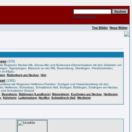
Erweiterte Suche
Top Bilder
Neue Bilder
ngen
(370)
 die Regionen Neckar-Alb, Donau-Iller und Bodensee-Oberschwaben mit den Gebieten um
ingen, Sigmaringen, Biberach an der Riß, Ravensburg, Überlingen, Friedrichshafen,
 im Allgäu.
,
,
ngen
Rottenburg am Neckar
Ulm
gart
(1381)
 umfasst die Regionen Heilbronn-Franken, Stuttgart und Ostwürttemberg mit den
, Heilbronn, Künzelsau, Schwäbisch Hall, Stuttgart, Böblingen, Esslingen am Neckar,
m und Schwäbisch Gmünd
,
,
,
,
,
,
Besigheim
Böblingen (Landkreis)
Bönnigheim
Esslingen am Neckar
Heilbronn
,
,
,
,
,
k
Külsheim
Ludwigsburg
Neuffen
Schwäbisch Hall
Wertheim