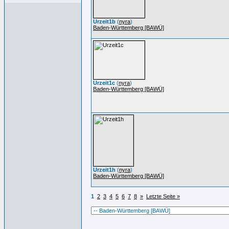
Urzeit1b
(
nyra
)
Baden-Württemberg [BAWÜ]
Urzeit1c
(
nyra
)
Baden-Württemberg [BAWÜ]
Urzeit1h
(
nyra
)
Baden-Württemberg [BAWÜ]
1
2
3
4
5
6
7
8
»
Letzte Seite »