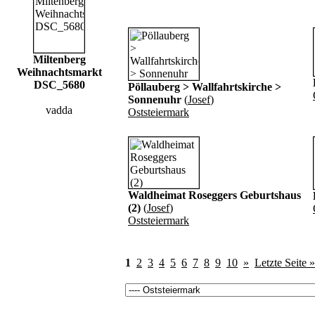
Miltenberg
Weihnachtsmarkt
DSC_5680
Pöllauberg > Wallfahrtskirche >
Sonnenuhr
(
Josef
)
vadda
Oststeiermark
Waldheimat Roseggers Geburtshaus
(2)
(
Josef
)
Oststeiermark
1
2
3
4
5
6
7
8
9
10
»
Letzte Seite »