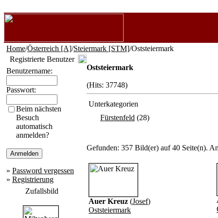
Home
/
Österreich [A]
/
Steiermark [STM]
/Oststeiermark
Registrierte Benutzer
Oststeiermark
Benutzername:
(Hits: 37748)
Passwort:
Unterkategorien
Beim nächsten
Besuch
Fürstenfeld
(28)
automatisch
anmelden?
Gefunden: 357 Bild(er) auf 40 Seite(n). An
»
Password vergessen
»
Registrierung
Zufallsbild
Auer Kreuz
(
Josef
)
Oststeiermark