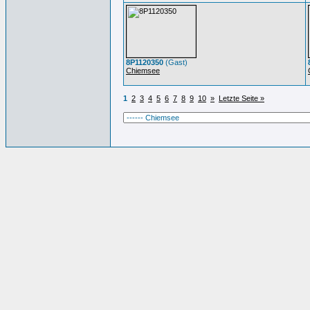
8P1120350
(Gast)
Chiemsee
1
2
3
4
5
6
7
8
9
10
»
Letzte Seite »