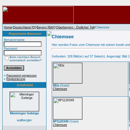
Home
/
Deutschland [D]
/
Bayern [BAY]
/
Oberbayern - Östlicher Teil
/Chiemsee
Registrierte Benutzer
Chiemsee
Benutzername:
Hier werden Fotos vom Chiemsee mit seinen Inseln und 
Passwort:
Gefunden: 328 Bild(er) auf 37 Seite(n). Angezeigt: Bild 1
Beim nächsten Besuch
automatisch anmelden?
»
Password vergessen
»
Registrierung
Zufallsbild
5Eis
(Gast)
Chiemsee
Mieminger Gebirge
wallbergler
8P1120349
(Gast)
Chiemsee