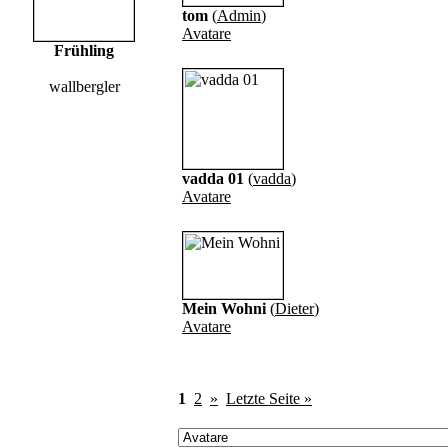
tom
(
Admin
)
Avatare
Frühling
wallbergler
vadda 01
(
vadda
)
Avatare
Mein Wohni
(
Dieter
)
Avatare
1
2
»
Letzte Seite »