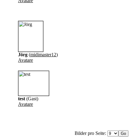
Avatare
Jörg
(
midimaster12
)
Avatare
test
(Gast)
Avatare
Bilder pro Seite: