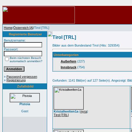
Home
/
Österreich [A]
/Tirol [TRL]
Registrierte Benutzer
Tirol [TRL]
Benutzername:
Bilder aus dem Bundesland Tirol (Hits: 329354)
Passwort:
Unterkategorien
Beim nächsten Besuch
automatisch anmelden?
Außerfern
(227)
Innsbruck
(754)
»
Password vergessen
»
Registrierung
Gefunden: 1141 Bild(er) auf 127 Seite(n). Angezeigt: Bild
Zufallsbild
Pistoia
Gast
Kristallwelten1a
(
nyra
)
Tirol [TRL]