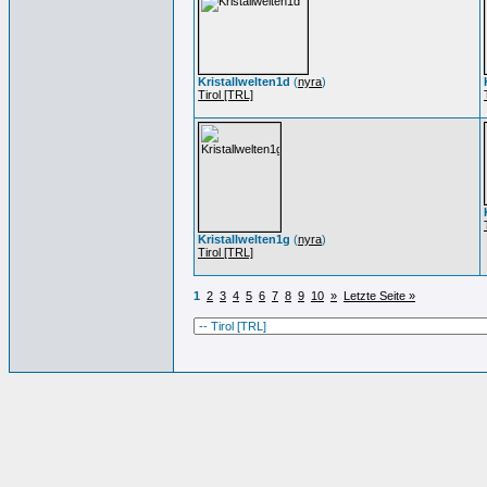
Kristallwelten1d
(
nyra
)
Tirol [TRL]
Kristallwelten1g
(
nyra
)
Tirol [TRL]
1
2
3
4
5
6
7
8
9
10
»
Letzte Seite »