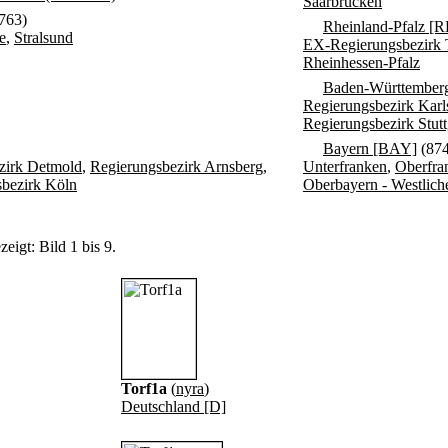
Saarbrücken
763)
Rheinland-Pfalz [
e
,
Stralsund
EX-Regierungsbezirk T
Rheinhessen-Pfalz
Baden-Württembe
Regierungsbezirk Karl
Regierungsbezirk Stutt
Bayern [BAY]
(874
zirk Detmold
,
Regierungsbezirk Arnsberg
,
Unterfranken
,
Oberfra
bezirk Köln
Oberbayern - Westliche
eigt: Bild 1 bis 9.
Torf1a
(
nyra
)
Deutschland [D]