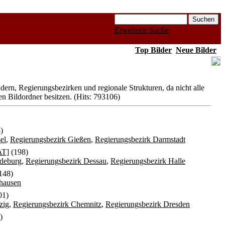
Erweiterte Suche
Top Bilder
Neue Bilder
rn, Regierungsbezirken und regionale Strukturen, da nicht alle
n Bildordner besitzen. (Hits: 793106)
)
el
,
Regierungsbezirk Gießen
,
Regierungsbezirk Darmstadt
AT]
(198)
deburg
,
Regierungsbezirk Dessau
,
Regierungsbezirk Halle
148)
hausen
01)
zig
,
Regierungsbezirk Chemnitz
,
Regierungsbezirk Dresden
)