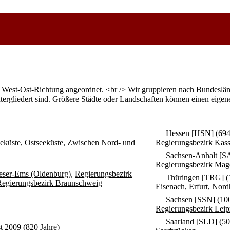
West-Ost-Richtung angeordnet. <br /> Wir gruppieren nach Bundeslände
rgliedert sind. Größere Städte oder Landschaften können einen eigene
Hessen [HSN]
(694
eküste
,
Ostseeküste
,
Zwischen Nord- und
Regierungsbezirk Kass
Sachsen-Anhalt [S
Regierungsbezirk Mag
eser-Ems (Oldenburg)
,
Regierungsbezirk
Thüringen [TRG]
(
Regierungsbezirk Braunschweig
Eisenach
,
Erfurt
,
Nord
Sachsen [SSN]
(10
Regierungsbezirk Leip
Saarland [SLD]
(50
 2009 (820 Jahre)