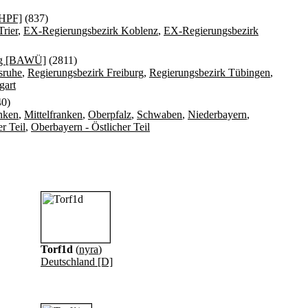
RHPF]
(837)
rier
,
EX-Regierungsbezirk Koblenz
,
EX-Regierungsbezirk
rg [BAWÜ]
(2811)
sruhe
,
Regierungsbezirk Freiburg
,
Regierungsbezirk Tübingen
,
gart
0)
nken
,
Mittelfranken
,
Oberpfalz
,
Schwaben
,
Niederbayern
,
r Teil
,
Oberbayern - Östlicher Teil
Torf1d
(
nyra
)
Deutschland [D]