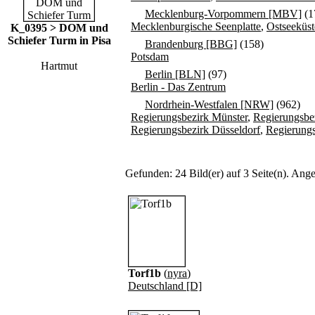
Mecklenburg-Vorpommern [MBV]
(1
Mecklenburgische Seenplatte
,
Ostseeküst
K_0395 > DOM und
Schiefer Turm in Pisa
Brandenburg [BBG]
(158)
Potsdam
Hartmut
Berlin [BLN]
(97)
Berlin - Das Zentrum
Nordrhein-Westfalen [NRW]
(962)
Regierungsbezirk Münster
,
Regierungsbe
Regierungsbezirk Düsseldorf
,
Regierungs
Gefunden: 24 Bild(er) auf 3 Seite(n). Angez
Torf1b
(
nyra
)
Deutschland [D]