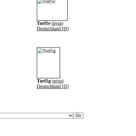
Torf1e
(
nyra
)
Deutschland [D]
Torf1g
(
nyra
)
Deutschland [D]