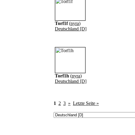
Torf1f
(
nyra
)
Deutschland [D]
Torf1h
(
nyra
)
Deutschland [D]
1
2
3
»
Letzte Seite »