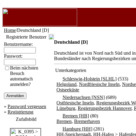
Home
/Deutschland [D]
Registrierte Benutzer
Deutschland [D]
Benutzername:
Deutschland ist von Nord nach Süd und in 
Passwort:
Bundesländer nach Regierungsbezirken unte
Beim nächsten
Unterkategorien
Besuch
automatisch
Schleswig-Holstein [SLHL]
(533)
anmelden?
Helgoland
,
Nordfriesische Inseln
,
Nordse
Ostseeküste
Niedersachsen [NSN]
(689)
Ostfriesische Inseln
,
Regierungsbezirk W
»
Password vergessen
Lüneburg
,
Regierungsbezirk Hannover
,
»
Registrierung
Bremen [HB]
(80)
Zufallsbild
Bremen
,
Bremerhaven
Hamburg [HH]
(281)
HH-Speicherstadt
,
HH-Hafen > Hafenfest