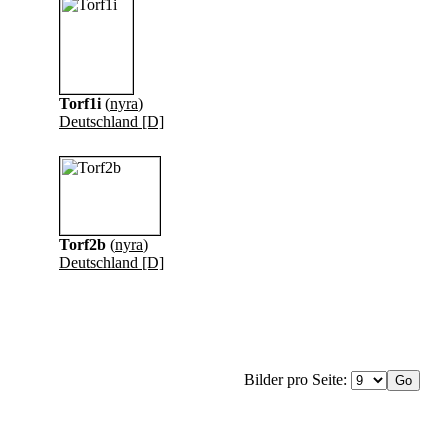
Torf1i
(
nyra
)
Deutschland [D]
Torf2b
(
nyra
)
Deutschland [D]
Bilder pro Seite: