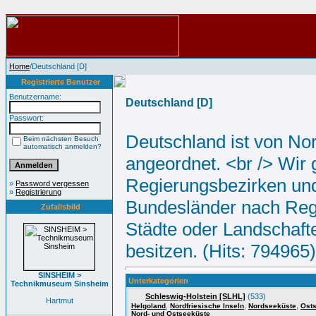
Home
/Deutschland [D]
Registrierte Benutzer
Benutzername:
Deutschland [D]
Passwort:
Deutschland ist von No
Beim nächsten Besuch
automatisch anmelden?
angeordnet. <br /> Wir
Regierungsbezirken und 
»
Password vergessen
»
Registrierung
Bundesländer nach Regi
Zufallsbild
Städte oder Landschaft
besitzen. (Hits: 794965)
SINSHEIM >
Unterkategorien
Technikmuseum Sinsheim
Schleswig-Holstein [SLHL]
(533)
Hartmut
,
,
,
Helgoland
Nordfriesische Inseln
Nordseeküste
Ost
Nord- und Ostseeküste