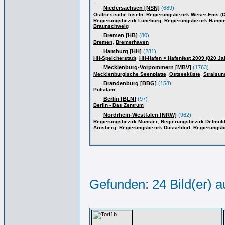
Niedersachsen [NSN]
(689)
,
Ostfriesische Inseln
Regierungsbezirk Weser-Ems (O
,
Regierungsbezirk Lüneburg
Regierungsbezirk Hanno
Braunschweig
Bremen [HB]
(80)
,
Bremen
Bremerhaven
Hamburg [HH]
(281)
,
HH-Speicherstadt
HH-Hafen > Hafenfest 2009 (820 Ja
Mecklenburg-Vorpommern [MBV]
(1763)
,
,
Mecklenburgische Seenplatte
Ostseeküste
Stralsun
Brandenburg [BBG]
(158)
Potsdam
Berlin [BLN]
(97)
Berlin - Das Zentrum
Nordrhein-Westfalen [NRW]
(962)
,
Regierungsbezirk Münster
Regierungsbezirk Detmol
,
,
Arnsberg
Regierungsbezirk Düsseldorf
Regierungsb
Gefunden: 24 Bild(er) au